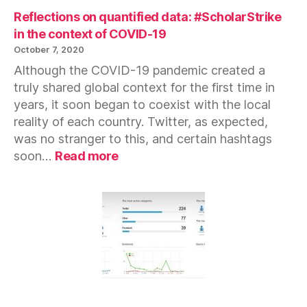
Reflections on quantified data: #ScholarStrike
in the context of COVID-19
October 7, 2020
Although the COVID-19 pandemic created a
truly shared global context for the first time in
years, it soon began to coexist with the local
reality of each country. Twitter, as expected,
was no stranger to this, and certain hashtags
:
soon…
Read more
Reflections
on
quantified
data:
#ScholarStrike
in
the
context
of
COVID-