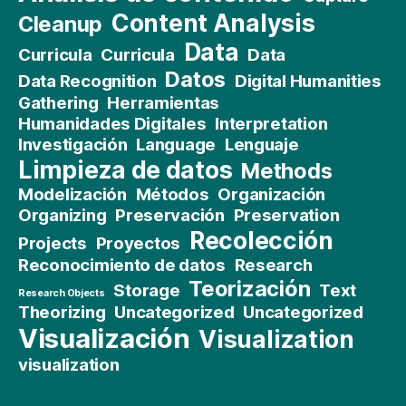
Content Analysis
Cleanup
Data
Curricula
Curricula
Data
Datos
Data Recognition
Digital Humanities
Gathering
Herramientas
Humanidades Digitales
Interpretation
Investigación
Language
Lenguaje
Limpieza de datos
Methods
Modelización
Métodos
Organización
Organizing
Preservación
Preservation
Recolección
Projects
Proyectos
Reconocimiento de datos
Research
Teorización
Storage
Text
Research Objects
Theorizing
Uncategorized
Uncategorized
Visualización
Visualization
visualization