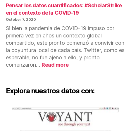
Pensar los datos cuantificados: #ScholarStrike
19
en el contexto de la COVID-19
October 7, 2020
Si bien la pandemia de COVID-19 impuso por
primera vez en años un contexto global
compartido, este pronto comenzó a convivir con
la coyuntura local de cada país. Twitter, como es
esperable, no fue ajeno a ello, y pronto
:
comenzaron…
Read more
Pensar
los
datos
Explora nuestros datos con:
cuantificados:
#ScholarStrike
en
el
contexto
de
la