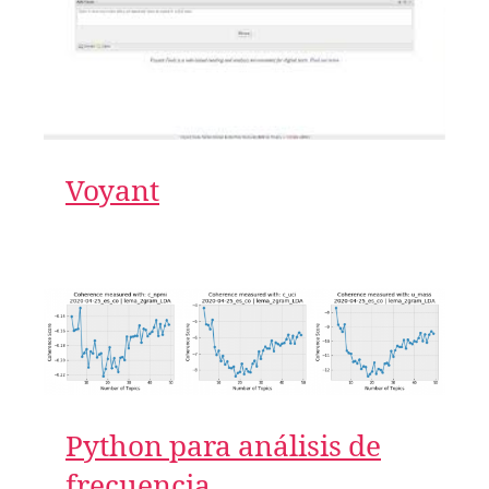
COVID-
19
Voyant
Python para análisis de
frecuencia