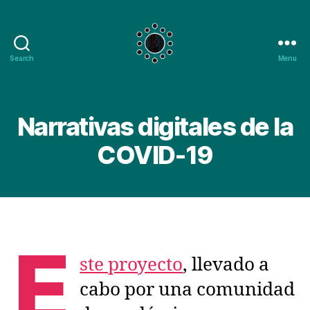
Search
Menu
Digital
Narratives
of
Covid-
Narrativas digitales de la
19
COVID-19
E
ste proyecto
, llevado a
cabo por una comunidad